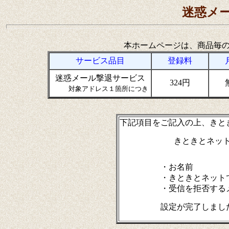
迷惑メ
本ホームページは、商品毎
サービス品目
登録料
迷惑メール撃退サービス
324円
対象アドレス１箇所につき
下記項目をご記入の上、きと
きときとネッ
・お名前
・きときとネットでご利
・受信を拒否するメー
設定が完了しましたらメ