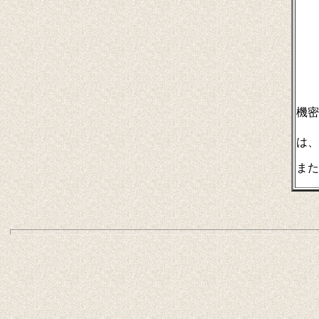
・
・
【
・
・
・
機密
・
は、
また