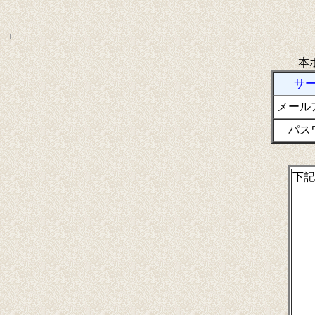
本
サ
メール
パス
下記
・
【
・
・
・