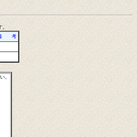
す。
備 考
い。