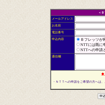
＜Ｂ
メールアドレス
お名前
電話番号
申込内容
Ｂフレッツが
NTTには既
NTTへの申請
通信欄
◆
・ＮＴＴへの申請をご希望の方へは、